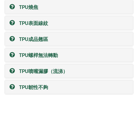
TPU燒焦
TPU表面線紋
TPU成品翹區
TPU螺桿無法轉動
TPU噴嘴漏膠（流涕）
TPU韌性不夠