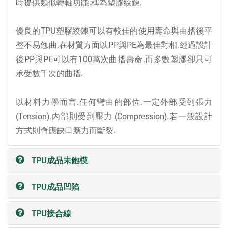
時提供類似轉軸功能.稱為塑膠絞鍊.
優良的TPU塑膠絞鍊可以有較佳的使用壽命與曲摺後平
整不易翹曲.在材質方面以PP與PE為最佳對相.經過設計
後PP與PE可以有100萬次曲摺壽命.而多數塑膠卻只可
承受數千次的曲摺.
以材料力學而言.任何彎曲的部位.一定外部受到張力
(Tension).內部則受到壓力 (Compression).若一般設計
方式則會應缺口應力而斷裂.
TPU成品未飽模
TPU成品凹陷
TPU接合線