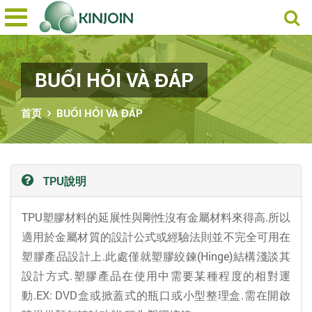
BUỔI HỎI VÀ ĐÁP
首页
BUỔI HỎI VÀ ĐÁP
TPU說明
TPU塑膠材料的延展性與剛性沒有金屬材料來得高.所以
適用於金屬材質的設計公式或經驗法則並不完全可用在
塑膠產品設計上.此處僅就塑膠絞鍊(Hinge)結構淺談其
設計方式.塑膠產品在使用中需要某種程度的相對運
動.EX: DVD盒或掀蓋式的瓶口或小型整理盒.需在開啟